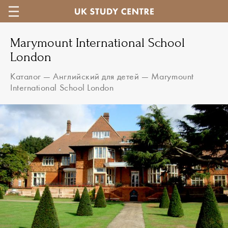
Marymount International School
London
Каталог
—
Английский для детей
—
Marymount
International School London