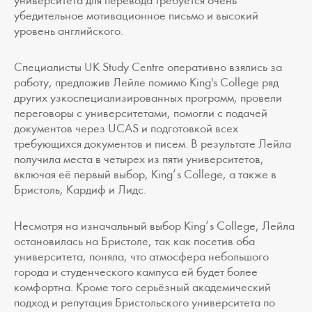
университета для перевода требуется очень
убедительное мотивационное письмо и высокий
уровень английского.
Специалисты UK Study Centre оперативно взялись за
работу, предложив Лейле помимо King's College ряд
других узкоспециализированных программ, провели
переговоры с университетами, помогли с подачей
документов через UCAS и подготовкой всех
требующихся документов и писем. В результате Лейла
получила места в четырех из пяти университетов,
включая её первый выбор, King’s College, а также в
Бристоль, Кардиф и Лидс.
Несмотря на изначальный выбор King’s College, Лейла
остановилась на Бристоле, так как посетив оба
университета, поняла, что атмосфера небольшого
города и студенческого кампуса ей будет более
комфортна. Кроме того серьёзный академический
подход и репутация Бристольского университета по