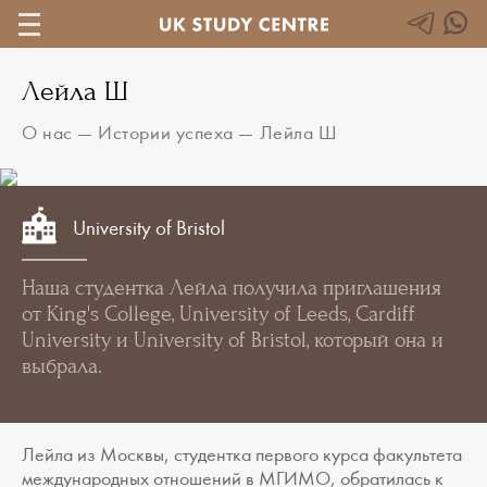
Лейла Ш
О нас
—
Истории успеха
—
Лейла Ш
University of Bristol
Наша студентка Лейла получила приглашения
от King's College, University of Leeds, Cardiff
University и University of Bristol, который она и
выбрала.
Лейла из Москвы, студентка первого курса факультета
международных отношений в МГИМО, обратилась к