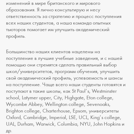
изменений в мире британского и мирового
образования. Я лично консультирую и несу
ответственность за стратегию и процесс поступления
всех наших студентов, а наша команда опытных
тьюторов помогает им улучшить академический
профиль.
Большинство наших клиентов нацелены на
поступление в лучшие учебные заведения, и с нашей
помощью они стремятся сделать правильный выбор
школ/университетов, программ обучения, улучшить
свой академический профиль, успеваемость и шансы
на поступление. Чаще всего наши студенты готовятся и
поступают в такие школы, как St Paul’s, Westminster
school, Latymer upper, City, Highgate, Eton college,
Wycombe Abbey, Wellington college, Sevenoaks,
Brighton college, Charterhouse, Epsom, университеты
Oxford, Cambridge, Imperial, LSE, UCL, King’s college,
UAL, Durham, Warwick, Columbia, NYU, John Hopkins и
др.