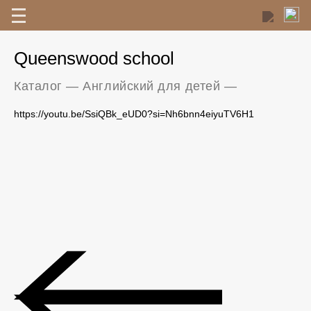
Queenswood school
Каталог
—
Английский для детей
—
https://youtu.be/SsiQBk_eUD0?si=Nh6bnn4eiyuTV6H1