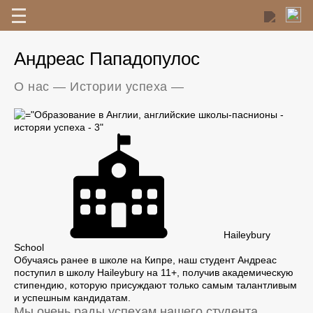
Андреас Папaдопулос
О нас
—
Истории успеха
—
Haileybury
School
Обучаясь ранее в школе на Кипре, наш студент Андреас
поступил в школу Haileybury на 11+, получив академическую
стипендию, которую присуждают только самым талантливым
и успешным кандидатам.
Мы очень рады успехам нашего студента