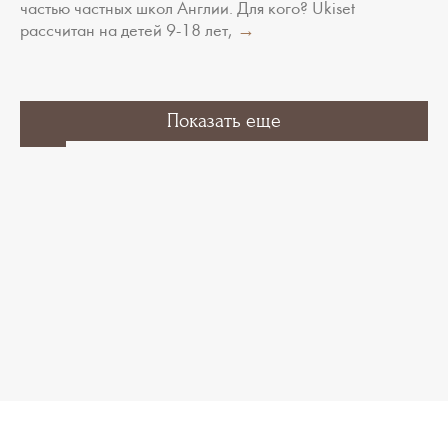
частью частных школ Англии. Для кого? Ukiset
рассчитан на детей 9-18 лет,
→
1
2
…
Показать еще
7