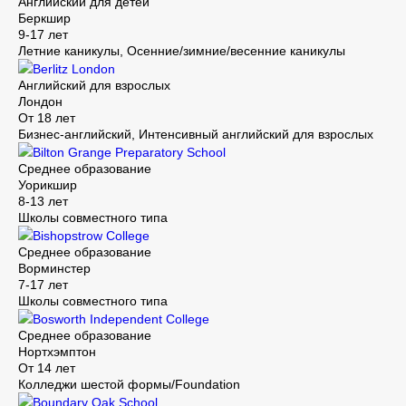
Английский для детей
Беркшир
9-17 лет
Летние каникулы, Осенние/зимние/весенние каникулы
Berlitz London
Английский для взрослых
Лондон
От 18 лет
Бизнес-английский, Интенсивный английский для взрослых
Bilton Grange Preparatory School
Среднее образование
Уорикшир
8-13 лет
Школы совместного типа
Bishopstrow College
Среднее образование
Ворминстер
7-17 лет
Школы совместного типа
Bosworth Independent College
Среднее образование
Нортхэмптон
От 14 лет
Колледжи шестой формы/Foundation
Boundary Oak School