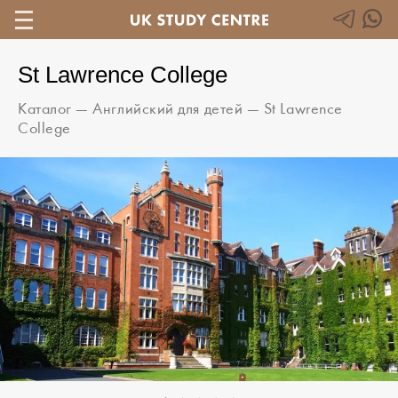
St Lawrence College
Каталог
—
Английский для детей
—
St Lawrence
College