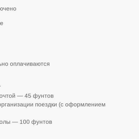
лючено
ме
ьно оплачиваются
т
почтой — 45 фунтов
 организации поездки (с оформлением
колы — 100 фунтов