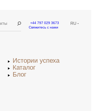
+44 797 029 3673
акты
RU
Свяжитесь с нами
ание
EN
ние
CN
Истории успеха
етей
Каталог
Блог