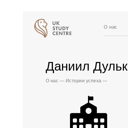
О нас
Аккредит
Отзывы
Истории 
Даниил Дульк
Вакансии
Партнер
Блог
О нас
—
Истории успеха
—