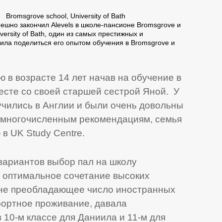
Bromsgrove school, University of Bath
пешно закончил Alevels в школе-пансионе Bromsgrove и
ersity of Bath, один из самых престижных и
ила поделиться его опытом обучения в Bromsgrove и
 в возрасте 14 лет начав на обучение в
есте со cвоей старшей сестрой Яной. У
учились в Англии и были очень довольны
я многочисленным рекомендациям, семья
в UK Study Centre.
ариантов выбор пал на школу
ла оптимальное сочетание высоких
о не преобладающее число иностранных
фортное проживание, давала
 10-м классе для Даниила и 11-м для