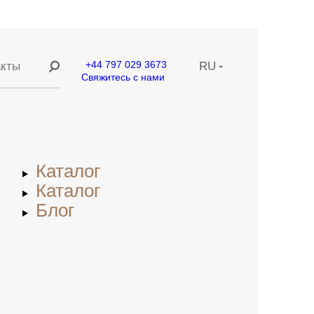
+44 797 029 3673
акты
RU
Свяжитесь с нами
ание
EN
ние
CN
Каталог
етей
Каталог
Блог