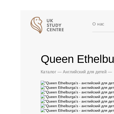
О нас
Аккредит
Отзывы
Истории 
Queen Ethelbu
Вакансии
Партнер
Блог
Каталог
—
Английский для детей
—