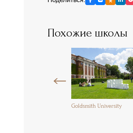
Похожие школы
dge School
Goldsmith University