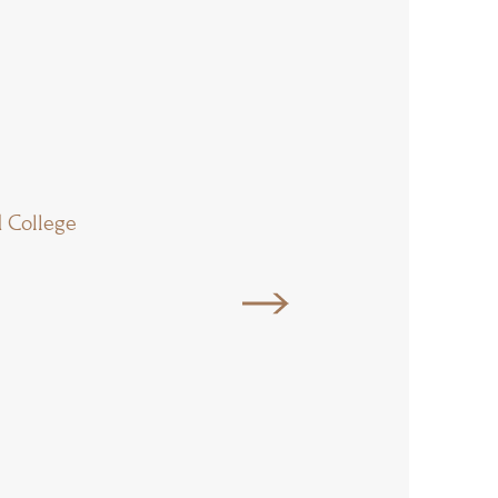
d College
Sherborne International
College