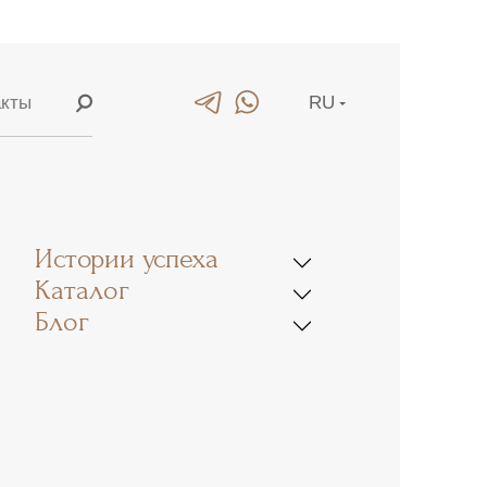
акты
RU
ание
EN
ние
CN
Истории успеха
етей
Каталог
Блог