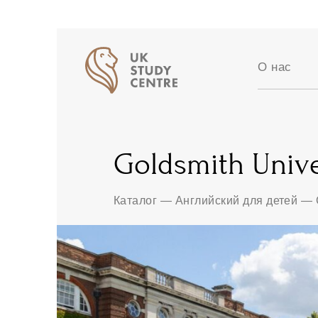
О нас
Аккредит
Отзывы
Истории 
Goldsmith Unive
Вакансии
Партнер
Блог
Каталог
—
Английский для детей
—