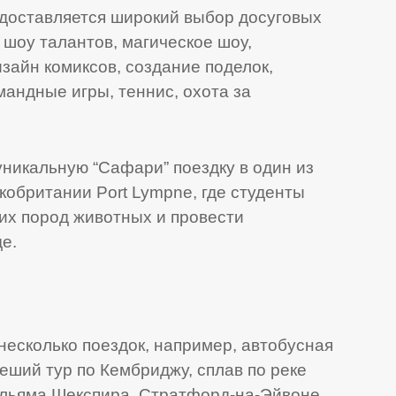
доставляется широкий выбор досуговых
 шоу талантов, магическое шоу,
изайн комиксов, создание поделок,
мандные игры, теннис, охота за
уникальную “Сафари” поездку в один из
обритании Port Lympne, где студенты
их пород животных и провести
е.
есколько поездок, например, автобусная
пеший тур по Кембриджу, сплав по реке
ильяма Шекспира, Стратфорд-на-Эйвоне,