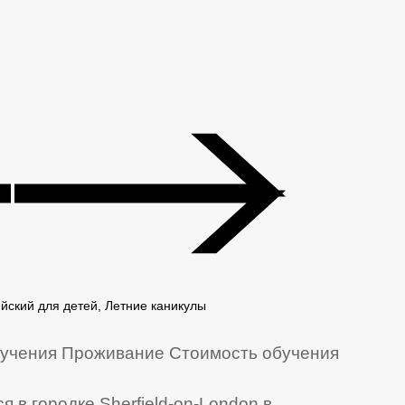
йский для детей, Летние каникулы
учения
Проживание
Стоимость обучения
я в городке Sherfield-on-London в