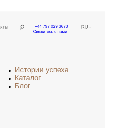
+44 797 029 3673
акты
RU
Свяжитесь с нами
ание
EN
ние
CN
Истории успеха
етей
Каталог
Блог