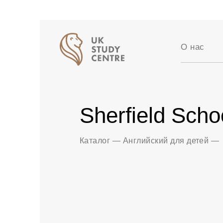
О нас
Аккредит
Отзывы
Истории 
Sherfield Scho
Вакансии
Партнер
Блог
Каталог
—
Английский для детей
—