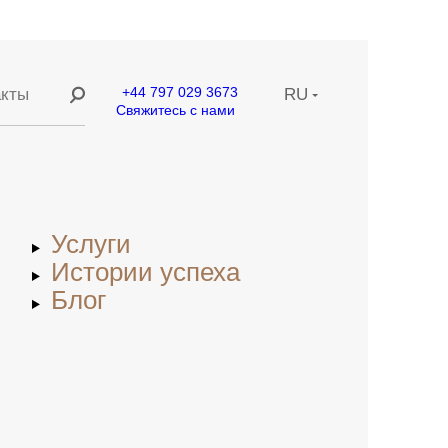
+44 797 029 3673
акты
RU
Свяжитесь с нами
ание
EN
ние
CN
Услуги
етей
Истории успеха
Блог