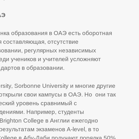
АЭ
нка образования в ОАЭ есть оборотная
я составляющая, отсутствие
зовании, регулярных независимых
реди учеников и учителей усложняют
дартов в образовании.
rsity, Sorbonne University и многие другие
открыли свои кампусы в ОАЭ. Но они так
еский уровень сравнимый с
дениями. Например, студенты
righton College в Англии ежегодно
езультатам экзаменов A-level, в то
College в Абу-Даби получают порядка 50%