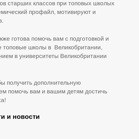
тов старших классов при топовых школых
демический профайл, мотивируют и
в.
же готова помочь вам с подготовкой и
е топовые школы в Великобритании,
ением в университеты Великобритании
обы получить дополнительную
ем помочь вам и вашим детям достичь
а!
и и новости