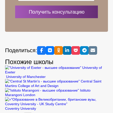
Поделиться:
Похожие школы
University of
Exeter
University of Manchester
Central Saint
Martins College of Art and Design
Istituto
Marangoni London
Coventry University