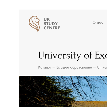
О нас
Аккред
Отзыв
Истори
University of Ex
Вакан
Партн
Блог
Каталог
—
Высшее образование
—
Univer