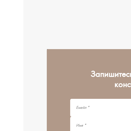
Запишитес
кон