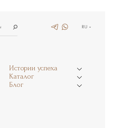
ы
RU
е
EN
лых
CN
Истории успеха
Каталог
Блог