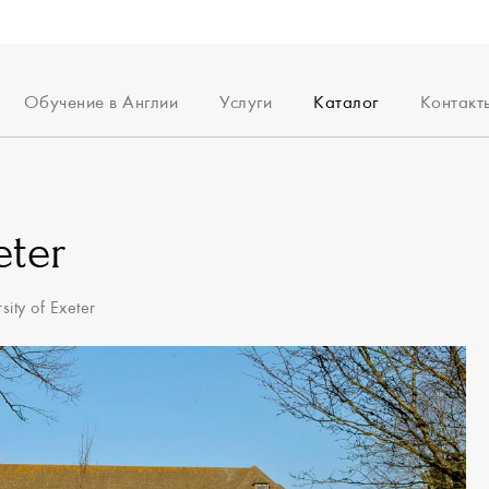
Обучение в Англии
Услуги
Каталог
Контакт
итация
Среднее образование
Поступление
Среднее образовани
ы
Высшее образование
Академические
Высшее образование
тестирования
и успеха
Английский для взрослых
Английский для взрос
Поступление в Оксфорд и
eter
сии
Английский для детей
Английский для детей
Кембридж
ерам
Английские репетиторы
Языковые курсы
Система образования
sity of Exeter
Английские репетиторы
Библиотека полезных
Опекунство
материалов
Менторство
Часто задаваемые
вопросы
Визовая поддержка
Проживание в
Великобритании
Консьерж услуги