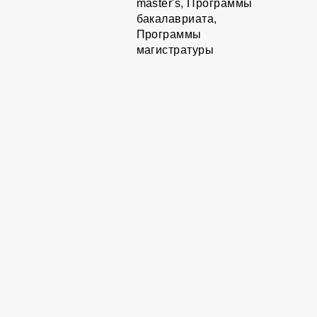
master's, Программы
бакалавриата,
Программы
магистратуры