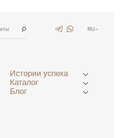
акты
RU
ание
EN
ние
CN
Истории успеха
етей
Каталог
Блог