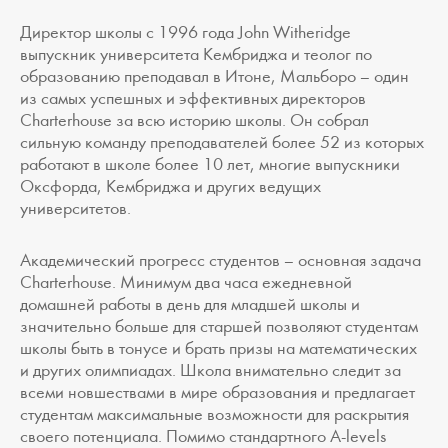
Директор школы с 1996 года John Witheridge
выпускник университета Кембриджа и теолог по
образованию преподавал в Итоне, Мальборо – один
из самых успешных и эффективных директоров
Сharterhouse за всю историю школы. Он собрал
сильную команду преподавателей более 52 из которых
работают в школе более 10 лет, многие выпускники
Оксфорда, Кембриджа и других ведущих
университетов.
Академический прогресс студентов – основная задача
Сharterhouse. Минимум два часа ежедневной
домашней работы в день для младшей школы и
значительно больше для старшей позволяют студентам
школы быть в тонусе и брать призы на математических
и других олимпиадах. Школа внимательно следит за
всеми новшествами в мире образования и предлагает
студентам максимальные возможности для раскрытия
своего потенциала. Помимо стандартного A-levels