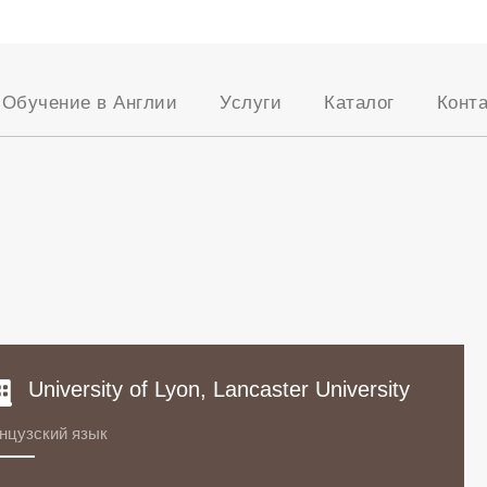
Обучение в Англии
Услуги
Каталог
Конт
ация
Среднее образование
Поступление
Среднее образов
Высшее образование
Академические
Высшее образова
тестирования
успеха
Английский для
Английский для
взрослых
Поступление в Оксфорд
взрослых
и Кембридж
Английский для детей
Английский для д
ам
Языковые курсы
Английские репетиторы
Английские репетиторы
Система образования
Опекунство
Библиотека полезных
материалов
Менторство
University of Lyon, Lancaster University
Часто задаваемые
Визовая поддержка
вопросы
нцузский язык
Проживание в
Великобритании
Консьерж услуги