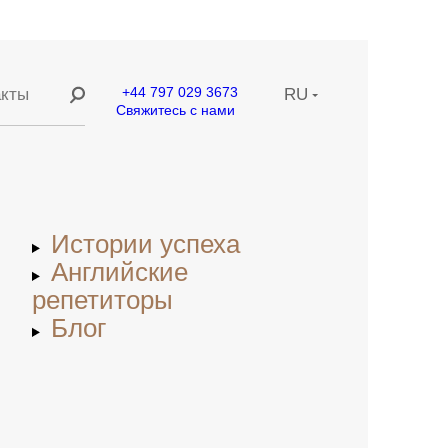
+44 797 029 3673
акты
RU
Свяжитесь с нами
ание
EN
ние
CN
Истории успеха
етей
Английские
репетиторы
Блог