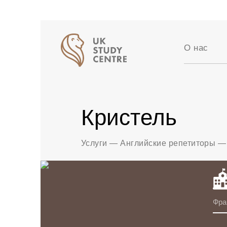
О нас
Аккредит
Отзывы
Истории 
Кристель
Вакансии
Партнер
Блог
Услуги
—
Английские репетиторы
—
Фра