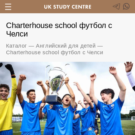
Charterhouse school футбол с
Челси
Каталог
—
Английский для детей
—
Charterhouse school футбол с Челси