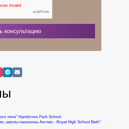
лы
Handcross Park School