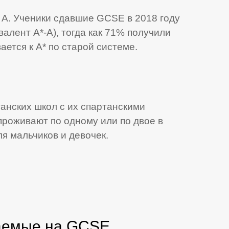
 A. Ученики сдавшие GCSE в 2018 году
валент А*-А), тогда как 71% получили
ается к А* по старой системе.
анских школ с их спартанскими
проживают по одному или по двое в
я мальчиков и девочек.
аемые на GCSE