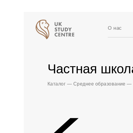
О нас
Аккредит
Отзывы
Истории 
Частная школ
Вакансии
Партнер
Блог
Каталог
—
Среднее образование
—