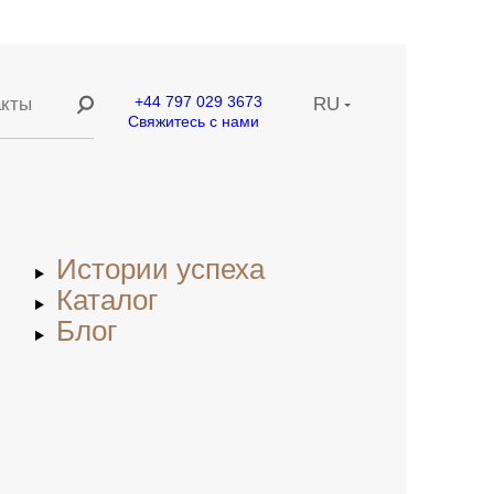
+44 797 029 3673
акты
RU
Свяжитесь с нами
ание
EN
ние
CN
Истории успеха
етей
Каталог
Блог