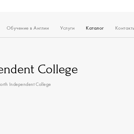
Обучение в Англии
Услуги
Каталог
Контакт
итация
Среднее образование
Поступление
Среднее образовани
ы
Высшее образование
Академические
Высшее образование
тестирования
и успеха
Английский для взрослых
Английский для взрос
Поступление в Оксфорд и
endent College
сии
Английский для детей
Английский для детей
Кембридж
ерам
Английские репетиторы
Языковые курсы
Система образования
orth Independent College
Английские репетиторы
Библиотека полезных
Опекунство
материалов
Менторство
Часто задаваемые
вопросы
Визовая поддержка
Проживание в
Великобритании
Консьерж услуги