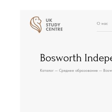
О нас
Аккред
Отзыв
Истори
Bosworth Indep
Вакан
Партн
Блог
Каталог
—
Среднее образование
—
Bosw