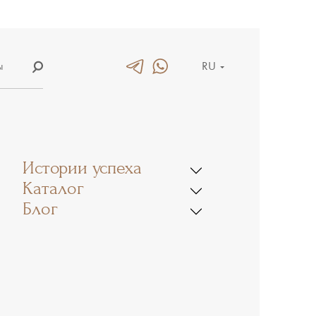
ы
RU
е
EN
лых
CN
Истории успеха
Каталог
Блог