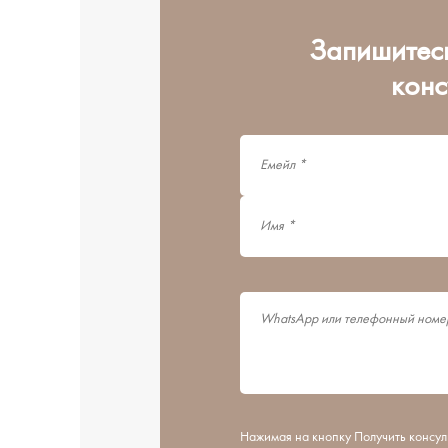
Запишитес
кон
Нажимая на кнопку Получить консул