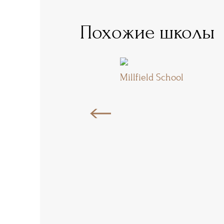
Похожие школы
Millfield School
swood School