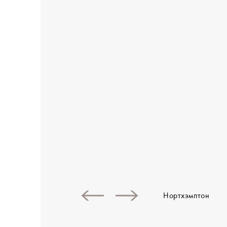
Нортхэмптон