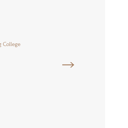
g College
Uppingham School