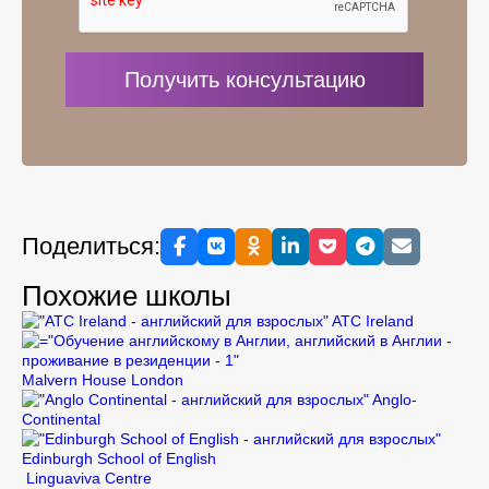
Поделиться:
Похожие школы
ATC Ireland
Malvern House London
Anglo-
Continental
Edinburgh School of English
Linguaviva Centre