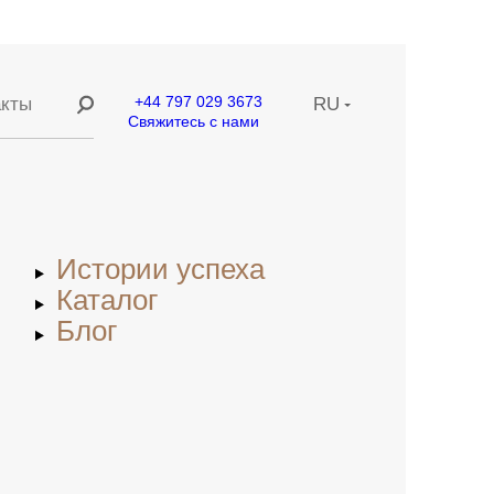
+44 797 029 3673
акты
RU
Свяжитесь с нами
ание
EN
ние
CN
Истории успеха
етей
Каталог
Блог