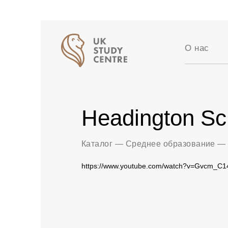
О нас
Аккредит
Отзывы
Истории 
Headington Sc
Вакансии
Партнер
Блог
Каталог
—
Среднее образование
—
https://www.youtube.com/watch?v=Gvcm_C