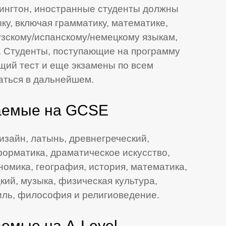
дингтон, иностранные студенты должны
ку, включая грамматику, математике,
зскому/испанскому/немецкому языкам,
. Студенты, поступающие на программу
бщий тест и еще экзамены по всем
аться в дальнейшем.
аемые на GCSE
изайн, латынь, древнегреческий,
орматика, драматическое искусство,
номика, география, история, математика,
кий, музыка, физическая культура,
тиль, философия и религиоведение.
емые на A-Level