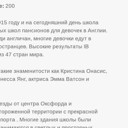
е:
200
915 году и на сегодняшний день школа
ых школ пансионов для девочек в Англии.
ди англичан, многие девочки едут в
ностранцев. Высокие результаты IB
из 47 стран мира.
такие знаменитости как Кристина Онасис,
несса Янг, актриса Эмма Ватсон и
 езды от центра Оксфорда и
огороженной территории с прекрасной
спорта . Многие здания школы были
занимаются в светлых и просторных