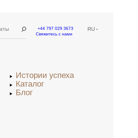
+44 797 029 3673
акты
RU
Свяжитесь с нами
ание
EN
ние
CN
Истории успеха
етей
Каталог
Блог