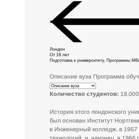
Лондон
От 18 лет
Подготовка к университету, Программы M
Описание вуза
Программа обу
Количество студентов:
18,000
История этого лондонского унив
был основан Институт Нортгемп
в Инженерный колледж, в 1957
технологий, и, наконец, в 1966