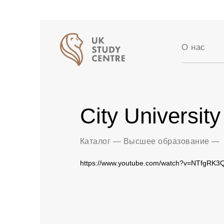
О нас
Аккредит
Отзывы
Истории 
City Universit
Вакансии
Партнер
Блог
Каталог
—
Высшее образование
—
https://www.youtube.com/watch?v=NTfgRK3