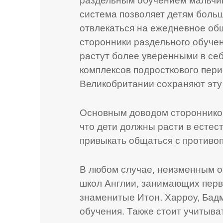
раздельным обучением мальчико
система позволяет детям больш
отвлекаться на ежедневное об
сторонники раздельного обучени
растут более уверенными в себ
комплексов подросткового пер
Великобритании сохраняют эту
Основным доводом сторонников
что дети должны расти в естес
привыкать общаться с противо
В любом случае, неизменным о
школ Англии, занимающих первы
знаменитые Итон, Харроу, Бад
обучения. Также стоит учитыва