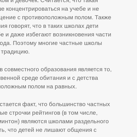
м и девочек. Считается, что такая
е концентрироваться на учебе и не
щение с противоположным полом. Также
я говорят, что в таких школах дети
е и даже избегают возникновения части
иода. Поэтому многие частные школы
 традицию.
 совместного образования является то,
твенной среде обитания и с детства
положным полом на равных.
стается факт, что большинство частных
е строчки рейтингов (в том числе,
минтон) являются школами раздельного
ть, что детей не лишают общения с