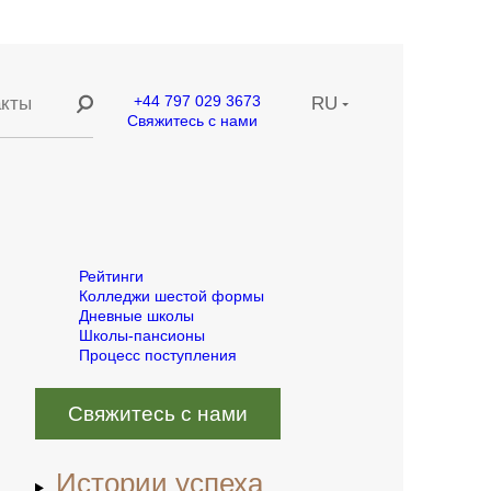
+44 797 029 3673
акты
RU
Свяжитесь с нами
ание
EN
ние
CN
етей
Рейтинги
Колледжи шестой формы
Дневные школы
Школы-пансионы
Процесс поступления
Свяжитесь с нами
Истории успеха