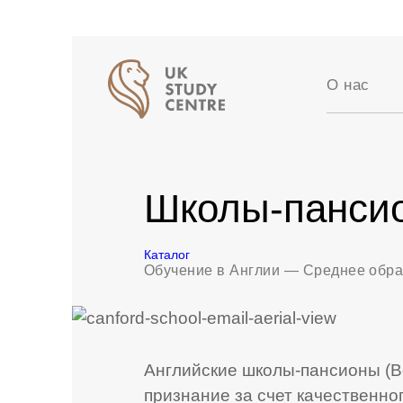
О нас
Аккредит
Отзывы
Истории 
Школы-панси
Вакансии
Партнер
Блог
Каталог
Обучение в Англии
—
Среднее обра
Английские школы-пансионы (B
признание за счет качественно