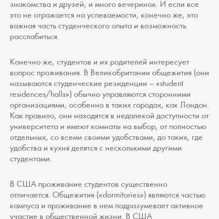
знакомства и друзей, и много вечеринок. И если все
это не отражается на успеваемости, конечно же, это
важная часть студенческого опыта и возможность
расслабиться.
Конечно же, студентов и их родителей интересует
вопрос проживания. В Великобритании общежития (они
называются студенческие резиденции – «student
residences/halls») обычно управляются сторонними
организациями, особенно в таких городах, как Лондон.
Как правило, они находятся в недалекой доступности от
университета и имеют комнаты на выбор, от полностью
отдельных, со всеми своими удобствами, до таких, где
удобства и кухня делятся с несколькими другими
студентами.
В США проживание студентов существенно
отличается. Общежития («dormitories») являются частью
кампуса и проживание в нем подразумевает активное
участие в общественной жизни. В США